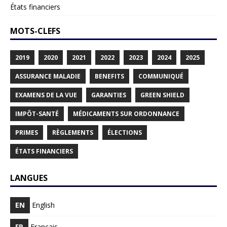
États financiers
MOTS-CLEFS
2019
2020
2021
2022
2023
2024
2025
ASSURANCE MALADIE
BENEFITS
COMMUNIQUÉ
EXAMENS DE LA VUE
GARANTIES
GREEN SHIELD
IMPÔT-SANTÉ
MÉDICAMENTS SUR ORDONNANCE
PRIMES
RÈGLEMENTS
ÉLECTIONS
ÉTATS FINANCIERS
LANGUES
EN
English
FR
Français