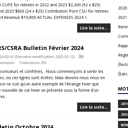
CUPE for retirees in 2022 and 2023 $2,300 (92 x $25)
2020
nd 2023 $600 (24 x $25) Contribution from CSU for retirees
2024 Revenue $19,800 ACTUAL EXPENSES 2024 1.
2021
Benef
Lire la suite…
Comm
Rapp
S/CSRA Bulletin Février 2024
Règl
24-02-01
(Dernière modification: 2025-03-12)
uniqués
Traductions:
EN
Élect
s consœurs et confrères, Nous commençons à sentir les
États
io, où ces lignes sont écrites. Mais devons-nous nous en
ce ne soit qu'un autre exemple de l'étrange hiver que
MOT
ouvelle de cet hiver se présente sous la forme d'un
es.
201
Lire la suite…
202
BEN
letin Octobre 2024