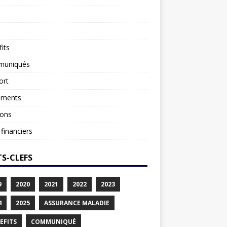
its
uniqués
ort
ements
ions
 financiers
S-CLEFS
9
2020
2021
2022
2023
4
2025
ASSURANCE MALADIE
EFITS
COMMUNIQUÉ