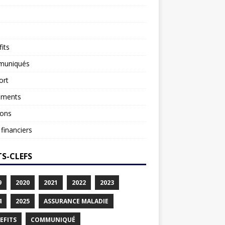
its
uniqués
ort
ements
ions
 financiers
S-CLEFS
9
2020
2021
2022
2023
4
2025
ASSURANCE MALADIE
EFITS
COMMUNIQUÉ