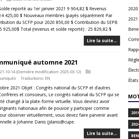
olde reporté au 1er janvier 2021 9 904,82 $ Revenus
2020
 14 425,00 $ Nouveaux membres (payés séparément Par
2021
ribution du SCFP pour 2020 850,00 $ Contribution du SEPB
 925,00$ Total (revenus et solde reporté) : 25 829,82 $
Benef
Comm
Lire la suite…
Rapp
Règl
mmuniqué automne 2021
Élect
21-10-14
(Dernière modification: 2025-03-12)
uniqués
Traductions:
EN
États
e 2021 Objet : Congrès national du SCFP et d’autres
 Confrères et consoeurs, Le congrès national du SCFP qui se
MOT
 changé à la plate-forme virtuelle. Vous devriez avoir
 dirigeants nationaux afin de pouvoir y participer comme
201
 pour observer virtuellement, vous devez faire parvenir avant
onnelle à Johanne Danis (jdanis@cupe.
202
Lire la suite…
BEN